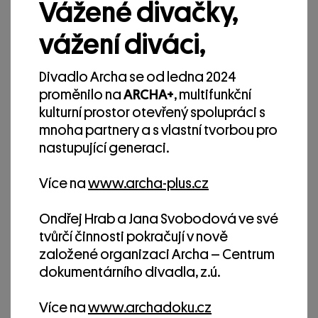
Vážené divačky,
Tiger Lillies v Arše
vážení diváci,
The Best of The Tiger Lillies – From the
Circus to the Cemetery | Divadlo Archa,
Divadlo Archa se od ledna 2024
23. 04. 2023 | Foto © Jakub Hrab
proměnilo na
ARCHA+
, multifunkční
kulturní prostor otevřený spolupráci s
mnoha partnery a s vlastní tvorbou pro
nastupující generaci.
Více na
www.archa-plus.cz
Ondřej Hrab a Jana Svobodová ve své
tvůrčí činnosti pokračují v nově
založené organizaci Archa – Centrum
dokumentárního divadla, z.ú.
Více na
www.archadoku.cz