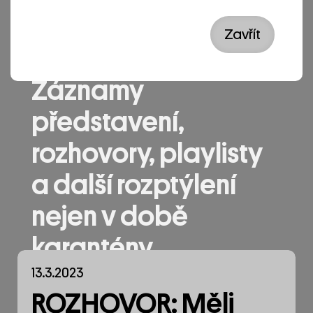
Zavřít
Archa.ROOM –
Záznamy
představení,
rozhovory, playlisty
a další rozptýlení
nejen v době
karantény
13.3.2023
ROZHOVOR: Měli