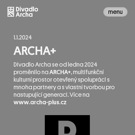
menu
1.1.2024
ARCHA+
Divadlo Archa se od ledna 2024
proměnilo na
ARCHA+
, multifunkční
kulturní prostor otevřený spolupráci s
mnoha partnery a s vlastní tvorbou pro
nastupující generaci. Více na
www.archa-plus.cz