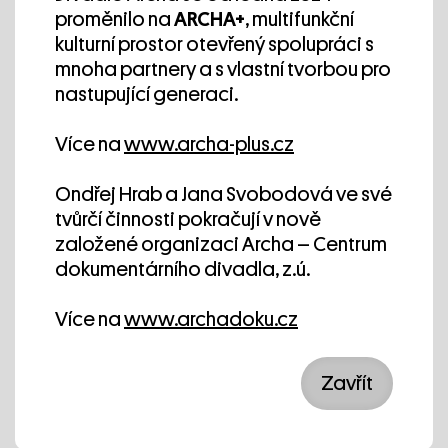
Erasmus +
proměnilo na
ARCHA+
, multifunkční
kulturní prostor otevřený spolupráci s
mnoha partnery a s vlastní tvorbou pro
nastupující generaci.
Mediální partner
Více na
www.archa-plus.cz
Ondřej Hrab a Jana Svobodová ve své
tvůrčí činnosti pokračují v nově
založené organizaci Archa – Centrum
dokumentárního divadla, z.ú.
Děkujeme Deníku N za mediální
spolupráci.
Více na
www.archadoku.cz
Zavřít