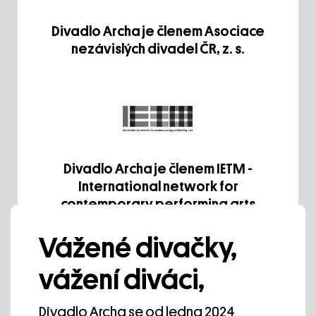
Divadlo Archa je členem Asociace
nezávislých divadel ČR, z. s.
Divadlo Archa je členem IETM -
International network for
contemporary performing arts
Vážené divačky,
vážení diváci,
Divadlo Archa se od ledna 2024