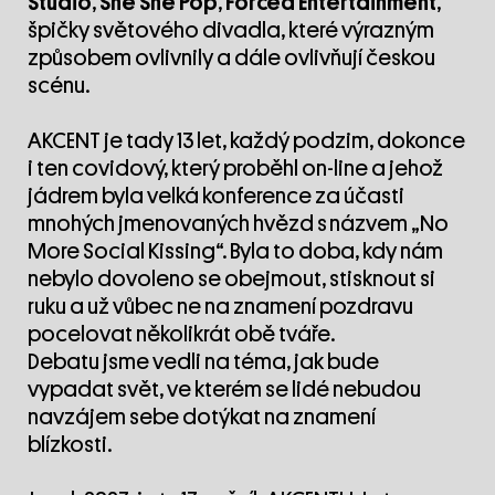
Studio
,
She She Pop
,
Forced Entertainment
,
špičky světového divadla, které výrazným
způsobem ovlivnily a dále ovlivňují českou
scénu.
AKCENT je tady 13 let, každý podzim, dokonce
i ten covidový, který proběhl on-line a jehož
jádrem byla velká konference za účasti
mnohých jmenovaných hvězd s názvem „No
More Social Kissing“. Byla to doba, kdy nám
nebylo dovoleno se obejmout, stisknout si
ruku a už vůbec ne na znamení pozdravu
pocelovat několikrát obě tváře.
Debatu jsme vedli na téma, jak bude
vypadat svět, ve kterém se lidé nebudou
navzájem sebe dotýkat na znamení
blízkosti.