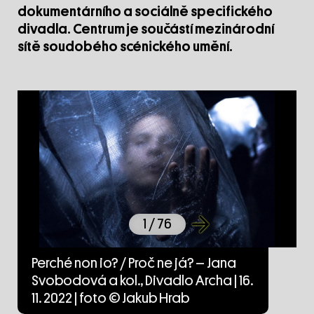
dokumentárního a sociálně specifického
divadla. Centrum je součástí mezinárodní
sítě soudobého scénického umění.
1
/ 76
Perché non io? / Proč ne já? – Jana
Svobodová a kol., Divadlo Archa | 16.
11. 2022 | foto © Jakub Hrab