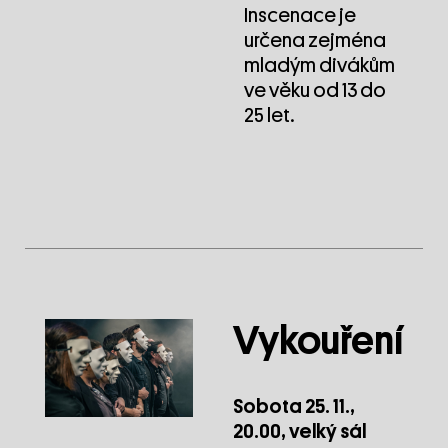
Inscenace je
určena zejména
mladým divákům
ve věku od 13 do
25 let.
Vykouření
Sobota 25. 11.,
20.00, velký sál