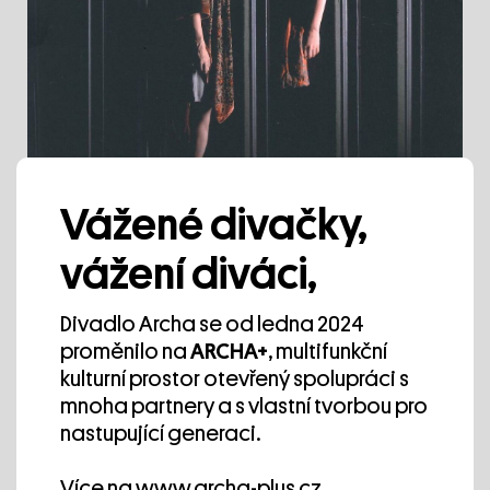
Vážené divačky,
vážení diváci,
Divadlo Archa se od ledna 2024
proměnilo na
ARCHA+
, multifunkční
kulturní prostor otevřený spolupráci s
mnoha partnery a s vlastní tvorbou pro
nastupující generaci.
Program festivalu
Více na
www.archa-plus.cz