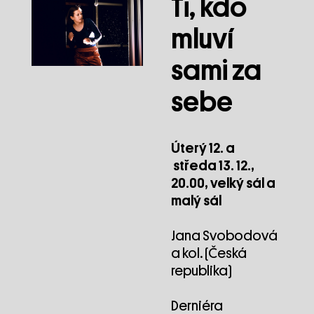
Ti, kdo
mluví
sami za
sebe
Úterý 12. a
středa 13. 12.,
20.00, velký sál a
malý sál
Jana Svobodová
a kol. (Česká
republika)
Derniéra