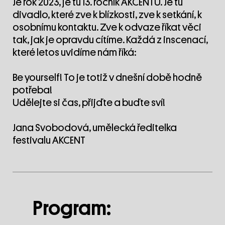
Je rok 2023, je tu 13. ročník AKCENTU. Je tu
divadlo, které zve k blízkosti, zve k setkání, k
osobnímu kontaktu. Zve k odvaze říkat věci
tak, jak je opravdu cítíme. Každá z inscenací,
které letos uvidíme nám říká:
Be yourself! To je totiž v dnešní době hodně
potřeba!
Udělejte si čas, přijďte a buďte sví!
Jana Svobodová, umělecká ředitelka
festivalu AKCENT
Program: