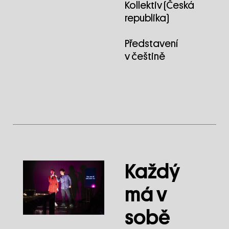
Kollektiv (Česká
republika)
Představení
v češtině
Každý
má v
sobě