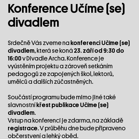
Konference Učíme (se)
divadlem
Srdečně Vás zveme na
konferenci Učíme (se)
divadlem
, která se koná
23. září od 9:30 do
16:00
v Divadle Archa. Konference je
vyústěním projektu a zároveň setkáním
pedagogů ze zapojených škol, lektorů,
umělců a dalších zúčastněných.
Součástí programu bude mimo jiné také
slavnostní
křest publikace Učíme (se)
divadlem
.
Vstup na konferenci je zdarma, na základě
registrace
. V průběhu dne bude připraveno
občerstvení a lehký oběd.