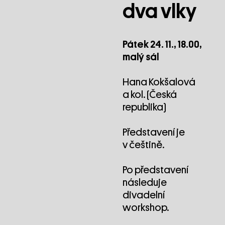
dva vlky
Pátek 24. 11., 18.00,
malý sál
Hana Kokšalová
a kol. (Česká
republika)
Představení je
v češtině.
Po představení
následuje
divadelní
workshop.