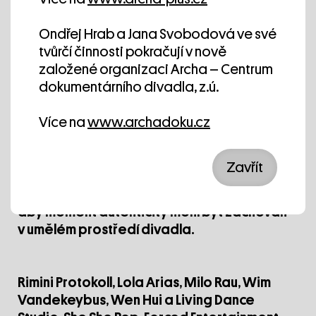
AKCENT 2023
Ondřej Hrab a Jana Svobodová ve své
tvůrčí činnosti pokračují v nově
AKCENT, festival dokumentárního divadla,
založené organizaci Archa – Centrum
bude letos naposledy v budově Na Poříčí 26.
dokumentárního divadla, z.ú.
AKCENT vznikl před 13 lety proto, aby české
publikum získalo přehled o tom, co vše může
Více na
www.archadoku.cz
být dokumentární divadlo. V průběhu všech
těch let jsme představili největší hvězdy
divadla, které oslavuje autenticitu na scéně.
Zavřít
Jako kurátory a dramaturgy nás vždy
zajímalo, jaký divadelní jazyk umělci volí,
aby moment autenticity mohl být zachován
v umělém prostředí divadla.
Rimini Protokoll
,
Lola Arias
,
Milo Rau
,
Wim
Vandekeybus
,
Wen Hui a Living Dance