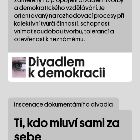
zaměřený na propojení divadelní tvorby
a demokratického vzdělávání. Je
orientovaný na rozhodovací procesy při
kolektivní tvůrčí činnosti, schopnost
vnímat soudobou tvorbu, toleranci a
otevřenost k neznámému.
inscenace dokumentárního divadla
Ti, kdo mluví sami za
sebe