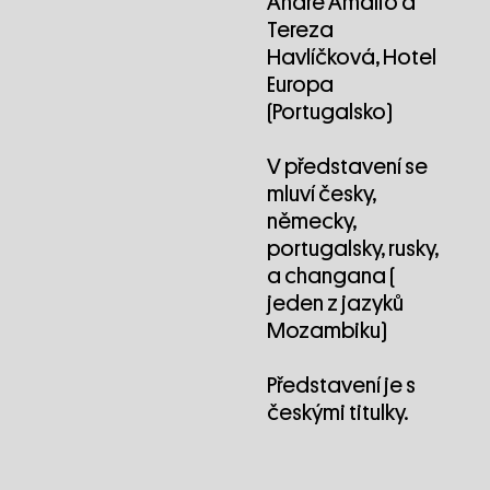
André Amálio a
Tereza
Havlíčková, Hotel
Europa
(Portugalsko)
V představení se
mluví česky,
německy,
portugalsky, rusky,
a changana (
jeden z jazyků
Mozambiku)
Představení je s
českými titulky.