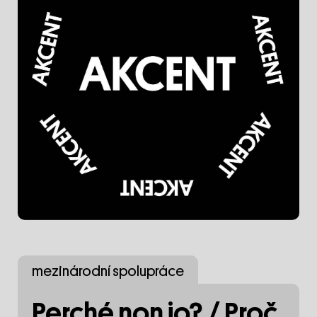
mezinárodní spolupráce
Perché non io? / Proč